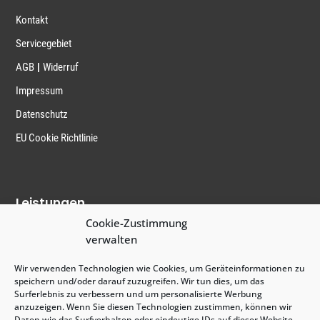
Kontakt
Servicegebiet
|
AGB
Widerruf
Impressum
Datenschutz
EU Cookie Richtlinie
Leistungen
Cookie-Zustimmung
Treppenhausreinigung
verwalten
Grundreinigung
Wir verwenden Technologien wie Cookies, um Geräteinformationen zu
Sonderreinigung
speichern und/oder darauf zuzugreifen. Wir tun dies, um das
Surferlebnis zu verbessern und um personalisierte Werbung
Containerreinigung
anzuzeigen. Wenn Sie diesen Technologien zustimmen, können wir
Daten wie das Surfverhalten oder eindeutige IDs auf dieser Website