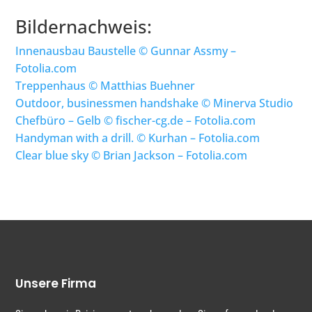
Bildernachweis:
Innenausbau Baustelle © Gunnar Assmy –
Fotolia.com
Treppenhaus © Matthias Buehner
Outdoor, businessmen handshake © Minerva Studio
Chefbüro – Gelb © fischer-cg.de – Fotolia.com
Handyman with a drill. © Kurhan – Fotolia.com
Clear blue sky © Brian Jackson – Fotolia.com
Unsere Firma