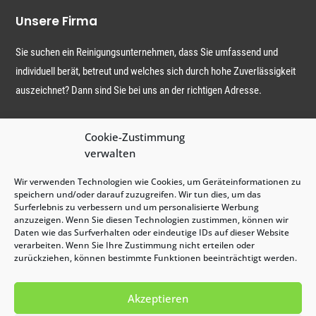
Unsere Firma
Sie suchen ein Reinigungsunternehmen, dass Sie umfassend und
individuell berät, betreut und welches sich durch hohe Zuverlässigkeit
auszeichnet? Dann sind Sie bei uns an der richtigen Adresse.
Jens Luck Gebäudereinigung GmbH
Cookie-Zustimmung
verwalten
10249 Berlin, Straßmannstraße 26
Wir verwenden Technologien wie Cookies, um Geräteinformationen zu
info@luck-gebaeudereinigung.de
speichern und/oder darauf zuzugreifen. Wir tun dies, um das
Surferlebnis zu verbessern und um personalisierte Werbung
030 440 451 91
anzuzeigen. Wenn Sie diesen Technologien zustimmen, können wir
Daten wie das Surfverhalten oder eindeutige IDs auf dieser Website
verarbeiten. Wenn Sie Ihre Zustimmung nicht erteilen oder
zurückziehen, können bestimmte Funktionen beeinträchtigt werden.
Über uns
Akzeptieren