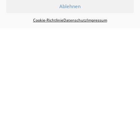
Startseite
Ablehnen
Über uns
Cookie-Richtlinie
Datenschutz
Impressum
Jobs
Kontakt
Servicegebiet
|
AGB
Widerruf
Impressum
Datenschutz
EU Cookie Richtlinie
Leistungen
Treppenhausreinigung
Grundreinigung