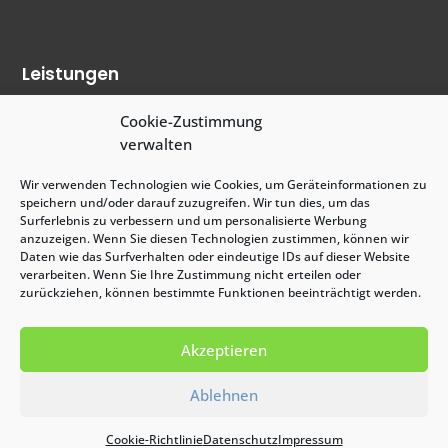
Leistungen
Treppenhausreinigung
Cookie-Zustimmung
verwalten
Grundreinigung
Sonderreinigung
Wir verwenden Technologien wie Cookies, um Geräteinformationen zu
speichern und/oder darauf zuzugreifen. Wir tun dies, um das
Containerreinigung
Surferlebnis zu verbessern und um personalisierte Werbung
anzuzeigen. Wenn Sie diesen Technologien zustimmen, können wir
Teppichreinigung
Daten wie das Surfverhalten oder eindeutige IDs auf dieser Website
verarbeiten. Wenn Sie Ihre Zustimmung nicht erteilen oder
Parkettreinigung
zurückziehen, können bestimmte Funktionen beeinträchtigt werden.
Baureinigung
Akzeptieren
Ablehnen
Reinigungsangebot
Cookie-Richtlinie
Datenschutz
Impressum
Sie haben bereits ein konkretes Projekt und möchten ein Angebot von